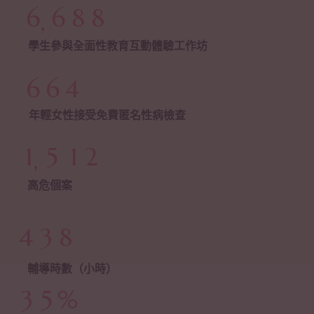
3
3
1
0
0
6
,
6
8
8
4
4
2
1
1
7
7
9
9
學生參與全面性教育互動體驗工作坊
5
5
3
2
2
8
8
6
6
4
3
3
0
9
9
7
7
5
年輕女性接受免費匿名性病檢查
0
4
0
4
0
1
8
8
6
1
0
5
1
,
5
1
2
0
9
9
7
2
1
6
2
6
2
3
1
高危個案
8
3
2
7
3
7
3
4
0
2
9
4
3
8
4
8
4
5
1
3
5
4
9
5
9
5
6
2
4
輔導時數（小時）
0
0
6
5
6
6
7
3
5
%
1
1