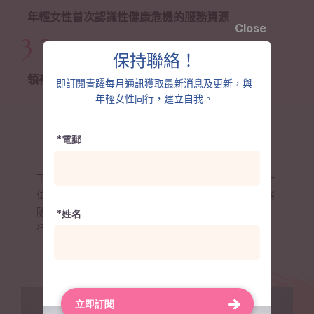
7
6
7
7
8
4
6
2
2
年輕女性首次認識性健康危機的服務資源
8
7
Close
8
8
9
5
7
3
3
9
8
保持聯絡！
9
9
6
8
4
4
領袖訓練時數（小時）
9
即訂閱青躍每月通訊獲取最新消息及更新，與
7
9
5
5
年輕女性同行，建立自我。
8
6
6
*電郵
9
7
7
下一代年輕女性就是我們的未來。 ⽣命有價，我們每⼀
8
8
位都是改變社會的⼀份⼒量。 社會上仍有許多邊緣個案
9
9
隱藏於陰霾之中⋯⋯⻘躍繼續⾛進社群與年輕⼥性同
*姓名
⾏，作危機介⼊及全⾯⽀援服務。讓我們攜⼿給予她們
⼀個舒緩困境的機會，幫助年輕⼥性建⽴⼈⽣新⼀⾴。
立即訂閱