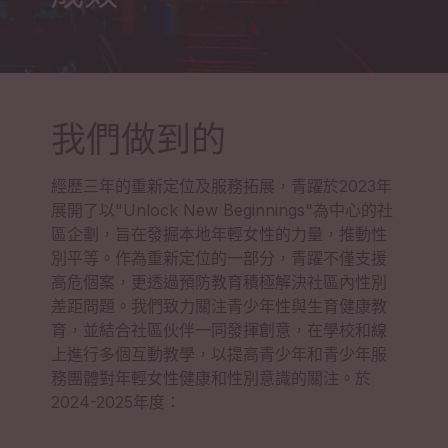
我們做到的
0
0
1
1
經歷三年的重新定位及服務拓展，青躍於2023年
展開了以"Unlock New Beginnings"為中心的社
0
0
2
2
區企劃，旨在發掘本地年輕女性的力量，推動性
別平等。作為重新定位的一部分，青躍不僅支援
1
1
3
3
高危個案，更透過預防教育積極解決社區內性別
2
2
4
4
差距問題。我們致力關注青少年性與生育健康教
0
0
育，並結合社區伙伴一同發揮創意，在學校和線
3
3
5
5
上進行多個互動教學，以提高青少年和青少年服
1
1
務團體對年輕女性健康和性別意識的關注。於
4
4
6
6
2024-2025年度：
2
2
0
5
5
7
7