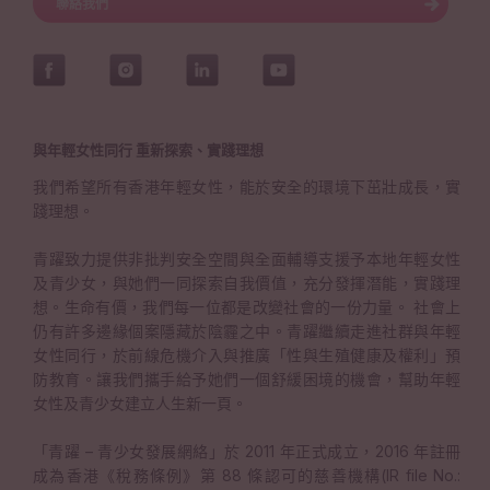
聯絡我們
與年輕女性同行 重新探索、實踐理想
我們希望所有香港年輕女性，能於安全的環境下茁壯成長，實
踐理想。
青躍致力提供非批判安全空間與全面輔導支援予本地年輕女性
及青少女，與她們一同探索自我價值，充分發揮潛能，實踐理
想。生命有價，我們每一位都是改變社會的一份力量。 社會上
仍有許多邊緣個案隱藏於陰霾之中。青躍繼續走進社群與年輕
女性同行，於前線危機介入與推廣「性與生殖健康及權利」預
防教育。讓我們攜手給予她們一個舒緩困境的機會，幫助年輕
女性及青少女建立人生新一頁。
「青躍 – 青少女發展網絡」於 2011 年正式成立，2016 年註冊
成為香港《稅務條例》第 88 條認可的慈善機構(IR file No.: