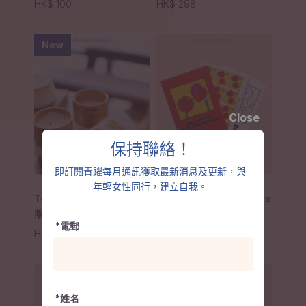
HK$
100
HK$
298
New
Close
保持聯絡！
即訂閱青躍每月通訊獲取最新消息及更新，與
年輕女性同行，建立自我。
Teen’s Key 青躍女生手工
Unlock New Beginnings
限量竹子芳療精油蠟燭
明信片
*電郵
HK$
240
–
HK$
400
HK$
30
–
HK$
70
*姓名