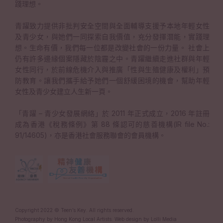
踐理想。
青躍致力提供非批判安全空間與全面輔導支援予本地年輕女性
及青少女，與她們一同探索自我價值，充分發揮潛能，實踐理
想。生命有價，我們每一位都是改變社會的一份力量。 社會上
仍有許多邊緣個案隱藏於陰霾之中。青躍繼續走進社群與年輕
女性同行，於前線危機介入與推廣「性與生殖健康及權利」預
防教育。讓我們攜手給予她們一個舒緩困境的機會，幫助年輕
女性及青少女建立人生新一頁。
「青躍 – 青少女發展網絡」於 2011 年正式成立，2016 年註冊
成為香港《稅務條例》第 88 條認可的慈善機構(IR file No.:
91/14605)，亦是香港社會服務聯會的會員機構。
Copyright 2022 © Teen’s Key. All rights reserved.
Photography by Hong Kong Local Artists
. Web design by
Lolli Media