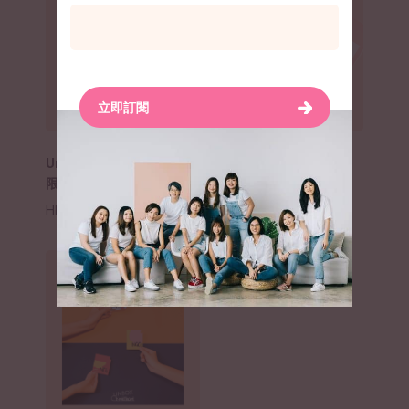
立即訂閱
Unlock New Beginnings
青躍女生設計明信片
限量慈善T恤
HK$
20
–
HK$
80
HK$
388