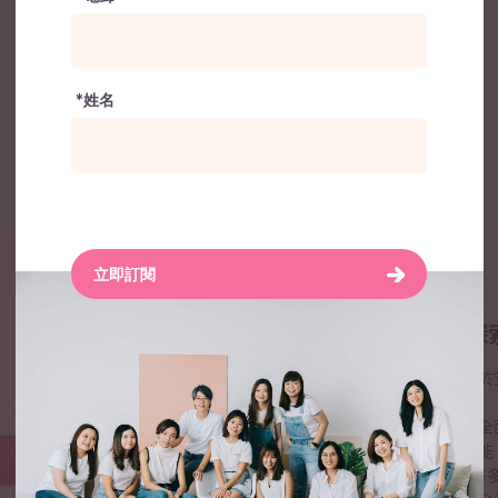
*姓名
No products added to the wishlist
立即訂閱
與年輕女性同行 重新探
我們希望所有香港年輕女性，能於
青躍致力提供非批判安全空間與全
一同探索自我價值，充分發揮潛能
社會的一份力量。 社會上仍有許