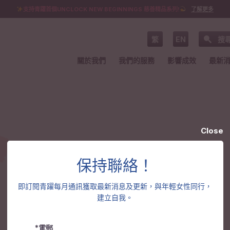
支持青躍首個UNCLOCK NEW BEGINNINGS 慈善精品系列!
了解更多
繁
EN
搜
關於我們
我們的服務
影響成效
最新
Close
保持聯絡！
即訂閱青躍每月通訊獲取最新消息及更新，與年輕女性同行，
建立自我。
*電郵